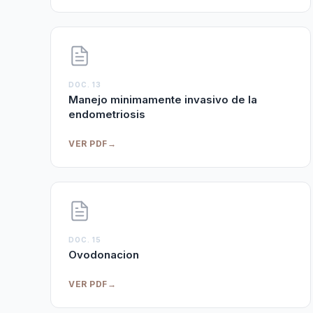
DOC. 13
Manejo minimamente invasivo de la
endometriosis
VER PDF
→
DOC. 15
Ovodonacion
VER PDF
→